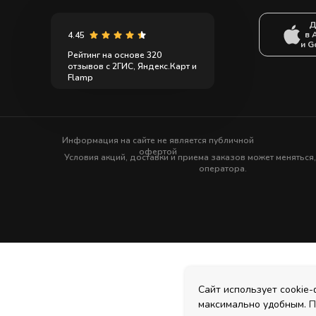
Д
в 
4.45
и G
Рейтинг на основе 320
отзывов с 2ГИС, Яндекс.Карт и
Flamp
Информация на сайте не является публичной
офертой
Условия акций, доставки и приема заказов может меняться
оператора.
Сайт использует cookie
максимально удобным.
П