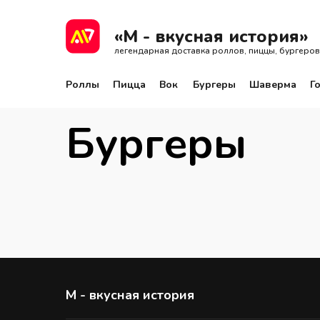
Роллы
Пицца
Вок
Бургеры
Шаве
«М - вкусная история»
легендарная доставка роллов, пиццы, бургеров
Роллы
Пицца
Вок
Бургеры
Шаверма
Г
Бургеры
М - вкусная история