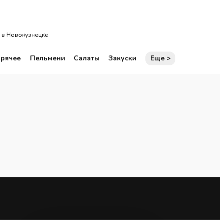
рма
Горячее
Пельмени
Салаты
Закуски
Еще >
 в Новокузнецке
орячее
Пельмени
Салаты
Закуски
Еще >