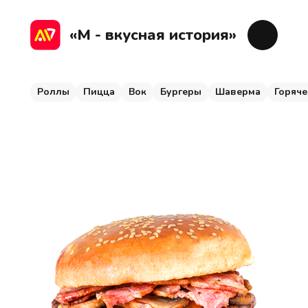
Роллы
Пицца
Вок
Бургеры
Шаверма
Г
«М - вкусная история»
Роллы
Пицца
Вок
Бургеры
Шаверма
Горяче