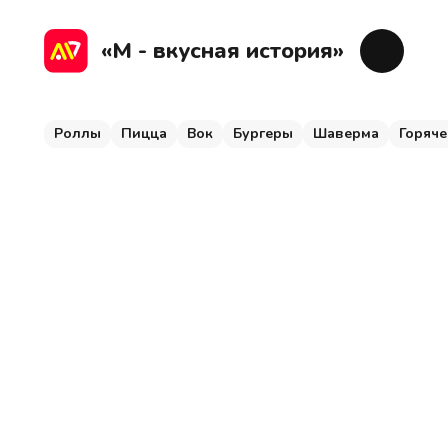
Роллы
Пицца
Вок
Бургеры
Шаверма
Г
«М - вкусная история»
Роллы
Пицца
Вок
Бургеры
Шаверма
Горяче