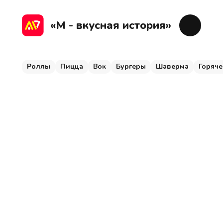
Роллы
Пицца
Вок
Бургеры
Шаверма
Г
«М - вкусная история»
Роллы
Пицца
Вок
Бургеры
Шаверма
Горяче