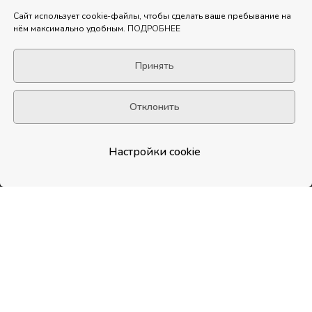
Сайт использует cookie-файлы, чтобы сделать ваше пребывание на
нём максимально удобным.
ПОДРОБНЕЕ
М - вкусная история
© 2025
Принять
Вакансии
Каталог
Доставка и оплата
Акции
Отклонить
Франшиза
Контакты
Отзывы
Настройки cookie
В КОРЗИНУ
0
Доступно
в App Store
и Google Play
4.45
Рейтинг на основе 320 отзывов
с 2ГИС, Яндекс.Карт и Flamp