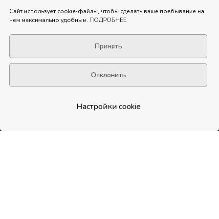
Сайт использует cookie-файлы, чтобы сделать ваше пребывание на
нём максимально удобным.
ПОДРОБНЕЕ
М - вкусная история
© 2025
Принять
Вакансии
Каталог
Доставка и оплата
Акции
Отклонить
Франшиза
Контакты
Отзывы
Настройки cookie
В КОРЗИНУ
0
Доступно
в App Store
и Google Play
4.45
Рейтинг на основе 320 отзывов
с 2ГИС, Яндекс.Карт и Flamp