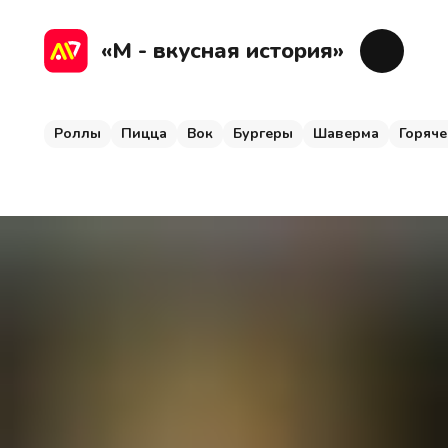
Роллы
Пицца
Вок
Бургеры
Шаверма
Г
«М - вкусная история»
Роллы
Пицца
Вок
Бургеры
Шаверма
Горяче