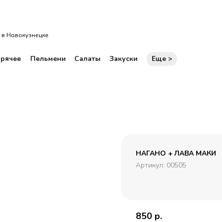
рма
Горячее
Пельмени
Салаты
Закуски
Еще >
 в Новокузнецке
орячее
Пельмени
Салаты
Закуски
Еще >
НАГАНО + ЛАВА МАКИ
Артикул:
00505
850
р.