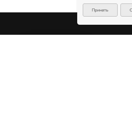
Принять
О
Д
в 
4.45
и G
Рейтинг на основе 320
отзывов с 2ГИС, Яндекс.Карт и
Flamp
Информация на сайте не является публичной
офертой
Условия акций, доставки и приема заказов может меняться
оператора.