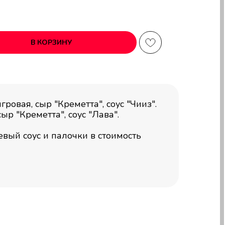
В КОРЗИНУ
ровая, сыр "Креметта", соус "Чииз".
ыр "Креметта", соус "Лава".
евый соус и палочки в стоимость