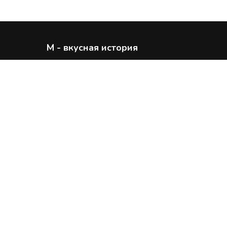
М - вкусная история
Каталог
Вакансии
Доставка и оплата
Акции
Франшиза
Контакты
Отзывы
Состав блюд
Политика
конфиденциальности
ООО «Рестобар»
Согласие на обработку
данных
ИНН 4217213530