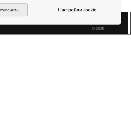
Настройки cookie
тклонить
© 2025
оступно
App Store
oogle Play
, подробности у