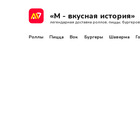
Роллы
Пицца
Вок
Бургеры
Шаве
«М - вкусная история»
легендарная доставка роллов, пиццы, бургеров
Роллы
Пицца
Вок
Бургеры
Шаверма
Г