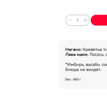
Нагано:
Креветка тиг
Лава маки:
Лосось, с
*Имбирь, васаби, со
блюда не входят.
Вес: 460 г