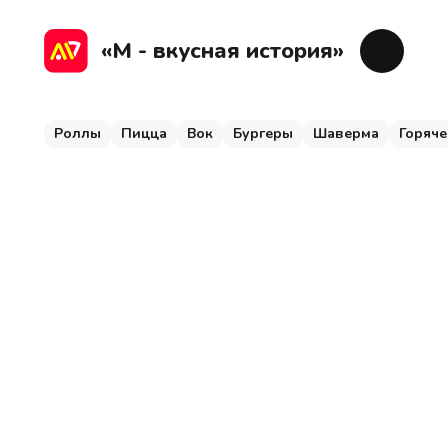
Роллы
Пицца
Вок
Бургеры
Шаверма
Г
«М - вкусная история»
Роллы
Пицца
Вок
Бургеры
Шаверма
Горяче