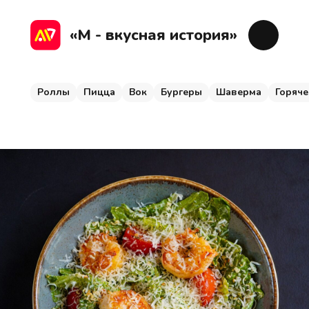
Роллы
Пицца
Вок
Бургеры
Шаверма
Г
«М - вкусная история»
Роллы
Пицца
Вок
Бургеры
Шаверма
Горяче