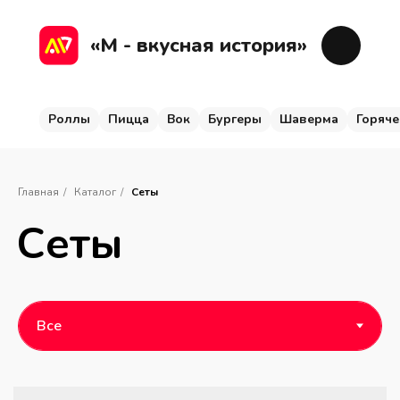
Роллы
Пицца
Вок
Бургеры
Шаверма
Г
«М - вкусная история»
Роллы
Пицца
Вок
Бургеры
Шаверма
Горяче
Главная
/
Каталог
/
Сеты
Сеты