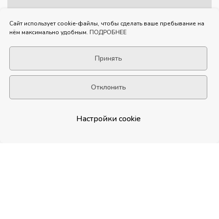
Сайт использует cookie-файлы, чтобы сделать ваше пребывание на
нём максимально удобным.
ПОДРОБНЕЕ
Принять
Отклонить
Настройки cookie
0
Роллы
Пицца
Сеты
Вок
Бургеры
Шаверма
Сала